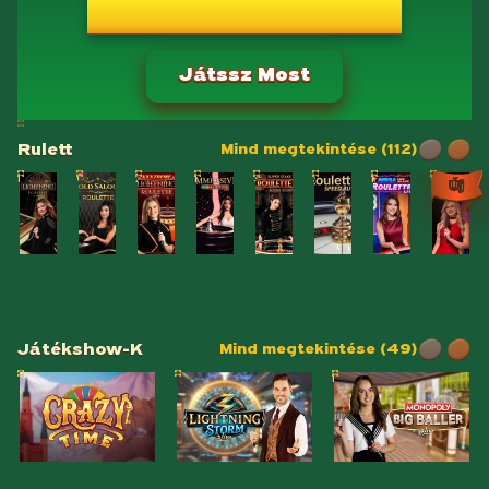
Crabbal!
Játssz Most
Rulett
Mind megtekintése (112)
Lightning Roulette
Gold Saloon Roulette
XXXTreme Lightning Roulette
Immersive Roulette
Super Stake Roulette
Speed Auto Roulette
Mega Fire Blaze Roulette Live
Gravity Roulette
Új
Játékshow-K
Mind megtekintése (49)
Crazy Time
Lightning Storm
MONOPOLY Big Baller