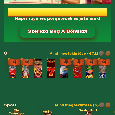
1M Pörgetésfesztivál
Napi ingyenes pörgetések és jutalmak!
Szerezd Meg A Bónuszt
Új
Mind megtekintése (472)
Gem Fire Fortune
Book Of The Titans - Zeus
Buffalo Smash: Supercharged
Hot Slot: 777 Hold the Jackpot
King of the Sky: Hit the Bonus
Double Devil's Hotfire
Gold Party 2 - After Hours
Mad Scientist: Breaking Beakers - Hold & Win
Új
Új
Új
Új
Új
Új
Sport
Mind megtekintése (6)
Élő
Basketbal
Foci
Fogadás
L