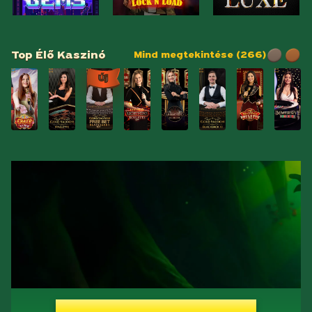
Top Élő Kaszinó
Mind megtekintése (266)
Crazy Time
Gold Saloon Roulette
Gold Saloon Freebet Blackjack 1
XXXTreme Lightning Roulette
Lightning Roulette
Gold Saloon Blackjack 10
Red Door Roulette
Immersive Roulette
Új
Szerezz 300 €-t a Bonus