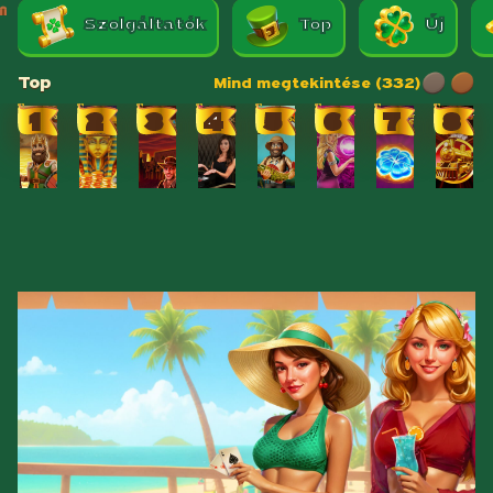
Szolgáltatók
Top
Új
Top
Mind megtekintése (332)
Big Bass Secrets of the Golden Lake
3 Pyramids of Gold: Hold & Win
Book of Ra Deluxe
Gold Saloon Roulette
Big Bass Amazon Xtreme
Charming Lady's Boom
Charge the Clovers: Hit the Bonus
Fruit Train Express: Hold & Win
1
2
3
4
5
6
7
8