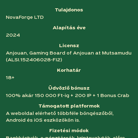
Tulajdonos
NovaForge LTD
Alapítás éve
2024
Licensz
Anjouan, Gaming Board of Anjouan at Mutsamudu
(ALSI.152406028-FI2)
Korhatár
18+
Üdvözlő bónusz
100% akár 150 000 Ft-ig + 200 IP + 1 Bonus Crab
Támogatott platformok
A weboldal elérhető többféle böngészőből,
Android és iOS eszközökön is.
Fizetési módok