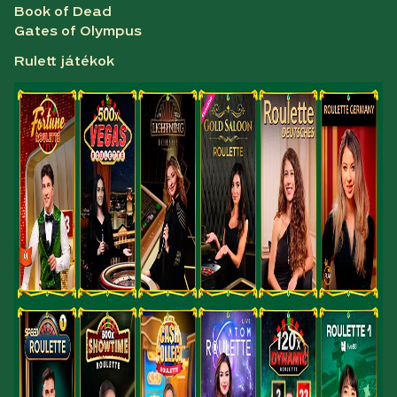
Book of Dead
Gates of Olympus
Rulett játékok