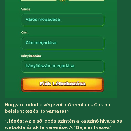
Hogyan tudod elvégezni a GreenLuck Casino
bejelentkezési folyamatát?
1. lépés:
Az első lépés szintén a kaszinó hivatalos
weboldalának felkeresése. A “Bejelentkezés”